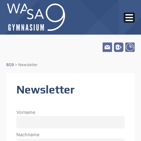
Skip
BG9
>
Newsletter
to
content
Newsletter
Vorname
Nachname