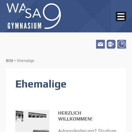
Skip
BG9
>
Ehemalige
to
content
Ehemalige
HERZLICH
WILLKOMMEN!
Adressänderung? Studium