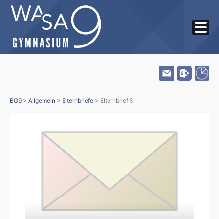
Skip
BG9
>
Allgemein
>
Elternbriefe
>
Elternbrief 5
to
content