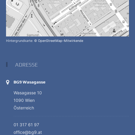
Hintergrundkarte: ©
OpenStreetMap-Mitwirkende
ADRESSE
BG9 Wasagasse
Wasagasse 10
1090 Wien
Österreich
01 317 61 97
office@bg9.at