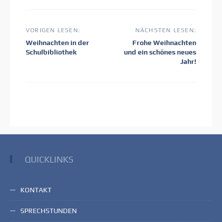
Beitragsnavigation
VORIGEN LESEN:
NÄCHSTEN LESEN:
Voriger
Nächster
Weihnachten in der
Frohe Weihnachten
Beitrag:
Beitrag:
Schulbibliothek
und ein schönes neues
Jahr!
QUICKLINKS
KONTAKT
SPRECHSTUNDEN