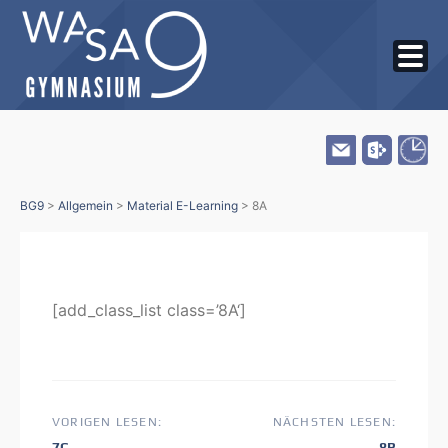
Skip
BG9
>
Allgemein
>
Material E-Learning
>
8A
to
content
[add_class_list class=’8A‘]
Beitragsnavigation
VORIGEN LESEN:
NÄCHSTEN LESEN:
Voriger
Nächster
7C
8B